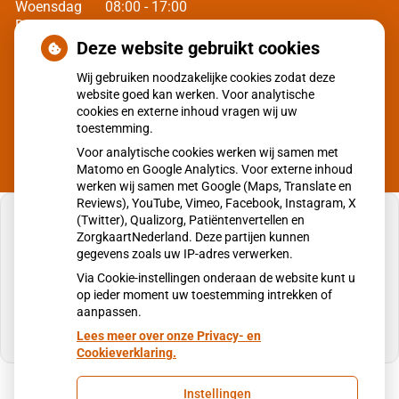
Woensdag
08:00 - 17:00
Donderdag
08:00 - 17:00
Vrijdag
08:00 - 17:00
Deze website gebruikt cookies
Wij gebruiken noodzakelijke cookies zodat deze
Van 10:30 - 11:00 en 12:00 - 13:00 zijn wij in verband met
website goed kan werken. Voor analytische
overleg en pauze alleen geopend voor spoedgevallen.
cookies en externe inhoud vragen wij uw
toestemming.
Voor analytische cookies werken wij samen met
Matomo en Google Analytics. Voor externe inhoud
werken wij samen met Google (Maps, Translate en
Reviews), YouTube, Vimeo, Facebook, Instagram, X
(Twitter), Qualizorg, Patiëntenvertellen en
ZorgkaartNederland. Deze partijen kunnen
gegevens zoals uw IP-adres verwerken.
U heeft geen toestemming gegeven voor
Via Cookie-instellingen onderaan de website kunt u
externe inhoud
die nodig is om dit te zien.
op ieder moment uw toestemming intrekken of
aanpassen.
Cookie-instellingen wijzigen
Lees meer over onze Privacy- en
Cookieverklaring.
Instellingen