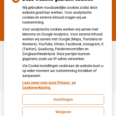
Wij gebruiken noodzakelijke cookies zodat deze
Van 10:30 - 11:00 en 12:00 - 13:00 zijn wij in verband met
website goed kan werken. Voor analytische
overleg en pauze alleen geopend voor spoedgevallen.
cookies en externe inhoud vragen wij uw
toestemming.
Voor analytische cookies werken wij samen met
Matomo en Google Analytics. Voor externe inhoud
werken wij samen met Google (Maps, Translate en
Reviews), YouTube, Vimeo, Facebook, Instagram, X
(Twitter), Qualizorg, Patiëntenvertellen en
ZorgkaartNederland. Deze partijen kunnen
gegevens zoals uw IP-adres verwerken.
U heeft geen toestemming gegeven voor
Via Cookie-instellingen onderaan de website kunt u
externe inhoud
die nodig is om dit te zien.
op ieder moment uw toestemming intrekken of
aanpassen.
Cookie-instellingen wijzigen
Lees meer over onze Privacy- en
Cookieverklaring.
Instellingen
Uw Zorg Online
|
Beheer
Weigeren