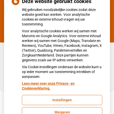
Vrijdag
08:00 - 17:00
Deze website gebruikt cookies
Wij gebruiken noodzakelijke cookies zodat deze
Van 10:30 - 11:00 en 12:00 - 13:00 zijn wij in verband met
website goed kan werken. Voor analytische
overleg en pauze alleen geopend voor spoedgevallen.
cookies en externe inhoud vragen wij uw
toestemming.
Voor analytische cookies werken wij samen met
Matomo en Google Analytics. Voor externe inhoud
werken wij samen met Google (Maps, Translate en
Reviews), YouTube, Vimeo, Facebook, Instagram, X
(Twitter), Qualizorg, Patiëntenvertellen en
ZorgkaartNederland. Deze partijen kunnen
gegevens zoals uw IP-adres verwerken.
U heeft geen toestemming gegeven voor
Via Cookie-instellingen onderaan de website kunt u
externe inhoud
die nodig is om dit te zien.
op ieder moment uw toestemming intrekken of
aanpassen.
Cookie-instellingen wijzigen
Lees meer over onze Privacy- en
Cookieverklaring.
Instellingen
Uw Zorg Online
|
Beheer
Weigeren