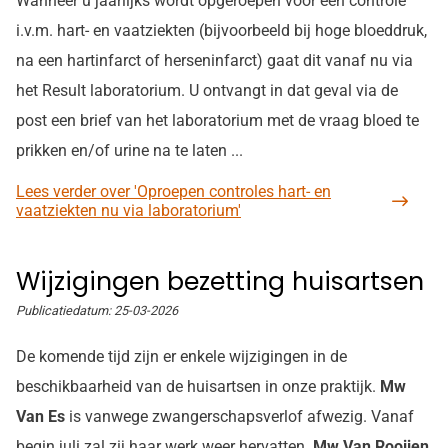
Wanneer u jaarlijks wordt opgeroepen voor een controle
i.v.m. hart- en vaatziekten (bijvoorbeeld bij hoge bloeddruk,
na een hartinfarct of herseninfarct) gaat dit vanaf nu via
het Result laboratorium. U ontvangt in dat geval via de
post een brief van het laboratorium met de vraag bloed te
prikken en/of urine na te laten ...
Lees verder
over 'Oproepen controles hart- en
vaatziekten nu via laboratorium'
Wijzigingen bezetting huisartsen
Publicatiedatum:
25-03-2026
De komende tijd zijn er enkele wijzigingen in de
beschikbaarheid van de huisartsen in onze praktijk.
Mw
Van Es
is vanwege zwangerschapsverlof afwezig. Vanaf
begin juli zal zij haar werk weer hervatten.
Mw Van Rooijen